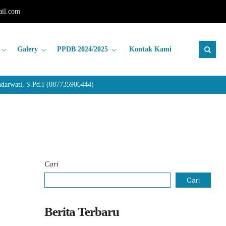
il.com
Galery
PPDB 2024/2025
Kontak Kami
rwati, S.Pd.I (087735906444)
Cari
Cari
Berita Terbaru