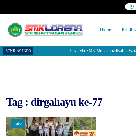
Home
Profil
SEKILAS INFO
LazisMu SMK Muhammadiyah 2 Wates me
Tag : dirgahayu ke-77
Info