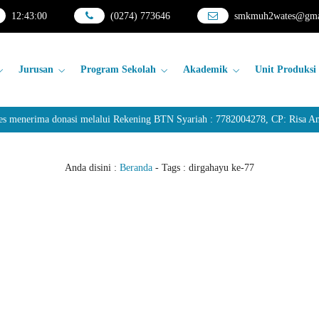
12
:
43
:
00
(0274) 773646
smkmuh2wates@gma
Jurusan
Program Sekolah
Akademik
Unit Produksi
nerima donasi melalui Rekening BTN Syariah : 7782004278, CP: Risa Anda
Anda disini :
Beranda
- Tags :
dirgahayu ke-77