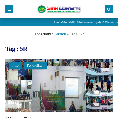
LazisMu SMK Muhammadiyah 2 Wates meneri
Anda disini :
Beranda
- Tags :
5R
Tag : 5R
Info
Pendidikan