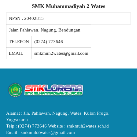
SMK Muhammadiyah 2 Wates
NPSN :
20402815
Jalan Pahlawan, Nagung, Bendungan
TELEPON
(0274) 773646
EMAIL
smkmuh2wates@gmail.com
Alamat : Jln. Pahlawan, Nagung, Wates, Kulon Progo,
Yogyakarta
Telp : (0274) 773646 Website : smkmuh2wates.sch.id
Email : smkmuh2wates@gmail.com