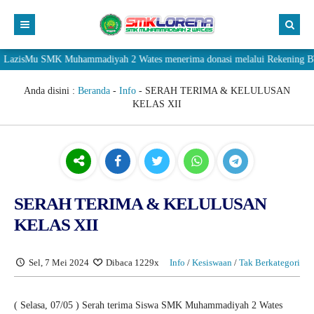
zisMu SMK Muhammadiyah 2 Wates menerima donasi melalui Rekening BTN Sy
Anda disini :
Beranda
-
Info
-
SERAH TERIMA & KELULUSAN
KELAS XII
SERAH TERIMA & KELULUSAN
KELAS XII
Sel, 7 Mei 2024
Dibaca 1229x
Info
/
Kesiswaan
/
Tak Berkategori
( Selasa, 07/05 ) Serah terima Siswa SMK Muhammadiyah 2 Wates