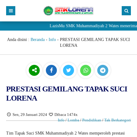
LazisMu SMK Muhammadiyah 2 Wates menerima donasi m
Anda disini :
Beranda
-
Info
-
PRESTASI GEMILANG TAPAK SUCI
LORENA
PRESTASI GEMILANG TAPAK SUCI
LORENA
Sen, 29 Januari 2024
Dibaca 1474x
Info
/
Lomba
/
Pendidikan
/
Tak Berkategori
Tim Tapak Suci SMK Muhammadiyah 2 Wates memperoleh prestasi