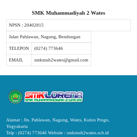
SMK Muhammadiyah 2 Wates
NPSN :
20402815
Jalan Pahlawan, Nagung, Bendungan
TELEPON
(0274) 773646
EMAIL
smkmuh2wates@gmail.com
Alamat : Jln. Pahlawan, Nagung, Wates, Kulon Progo,
Yogyakarta
Telp : (0274) 773646 Website : smkmuh2wates.sch.id