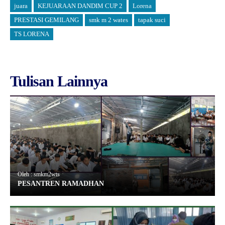
juara
KEJUARAAN DANDIM CUP 2
Lorena
PRESTASI GEMILANG
smk m 2 wates
tapak suci
TS LORENA
Tulisan Lainnya
Oleh : smkm2wts
PESANTREN RAMADHAN