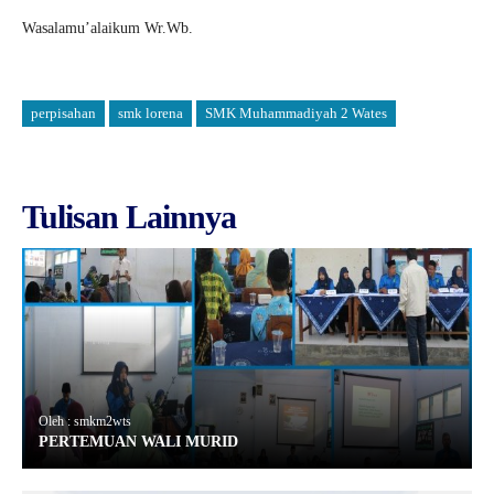
Wasalamu’alaikum Wr.Wb.
perpisahan
smk lorena
SMK Muhammadiyah 2 Wates
Tulisan Lainnya
Oleh : smkm2wts
PERTEMUAN WALI MURID