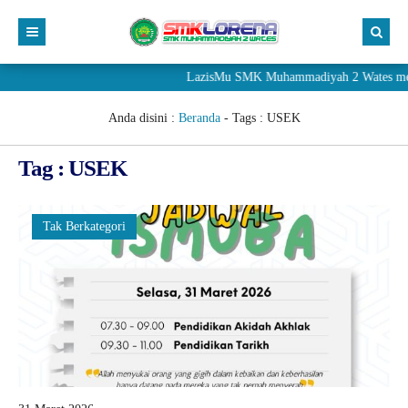
LazisMu SMK Muhammadiyah 2 Wates meneri
Anda disini :
Beranda
- Tags :
USEK
Tag : USEK
Tak Berkategori