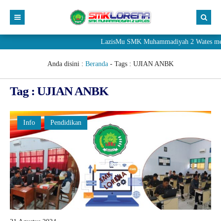
LazisMu SMK Muhammadiyah 2 Wates meneri
Anda disini :
Beranda
- Tags :
UJIAN ANBK
Tag : UJIAN ANBK
Info
Pendidikan