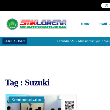
Home
Profil
SEKILAS INFO
LazisMu SMK Muhammadiyah 2 Wates men
Tag : Suzuki
Kemuhammadiyahan