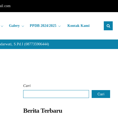
il.com
Galery
PPDB 2024/2025
Kontak Kami
wati, S.Pd.I (087735906444)
Cari
Cari
Berita Terbaru