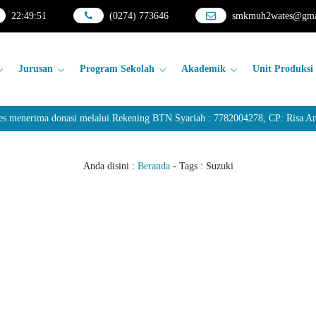
22
:
49
:
51
(0274) 773646
smkmuh2wates@gma
Jurusan
Program Sekolah
Akademik
Unit Produksi
erima donasi melalui Rekening BTN Syariah : 7782004278, CP: Risa Andar
Anda disini :
Beranda
- Tags :
Suzuki