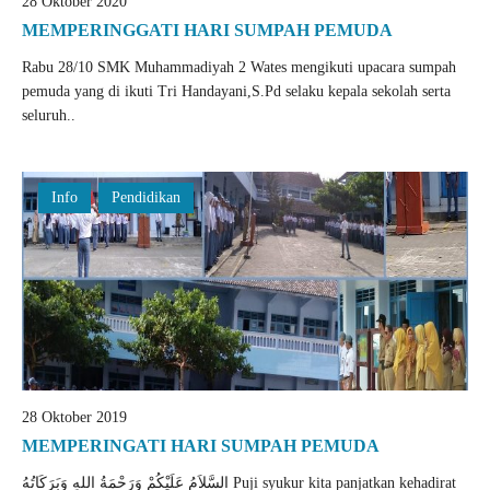
28 Oktober 2020
MEMPERINGGATI HARI SUMPAH PEMUDA
Rabu 28/10 SMK Muhammadiyah 2 Wates mengikuti upacara sumpah
pemuda yang di ikuti Tri Handayani,S.Pd selaku kepala sekolah serta
seluruh..
Info
Pendidikan
28 Oktober 2019
MEMPERINGATI HARI SUMPAH PEMUDA
السَّلاَمُ عَلَيْكُمْ وَرَحْمَةُ اللهِ وَبَرَكَاتُهُ Puji syukur kita panjatkan kehadirat