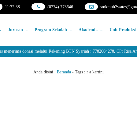
11
:
32
:
38
(0274) 773646
smkmuh2wates@gma
Jurusan
Program Sekolah
Akademik
Unit Produksi
nerima donasi melalui Rekening BTN Syariah : 7782004278, CP: Risa Anda
Anda disini :
Beranda
- Tags :
r a kartini