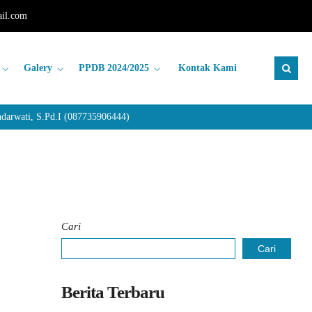
il.com
Galery
PPDB 2024/2025
Kontak Kami
rwati, S.Pd.I (087735906444)
Cari
Cari
Berita Terbaru