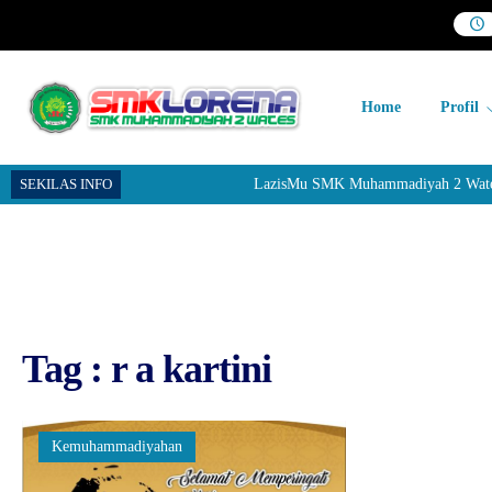
Home
Profil
SEKILAS INFO
LazisMu SMK Muhammadiyah 2 Wates me
Tag : r a kartini
Kemuhammadiyahan