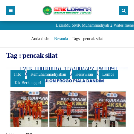
LazisMu SMK Muhammadiyah 2 Wates menerima do
Anda disini :
Beranda
- Tags :
pencak silat
Tag : pencak silat
Info
Kemuhammadiyahan
Kesiswaan
Lomba
Tak Berkategori