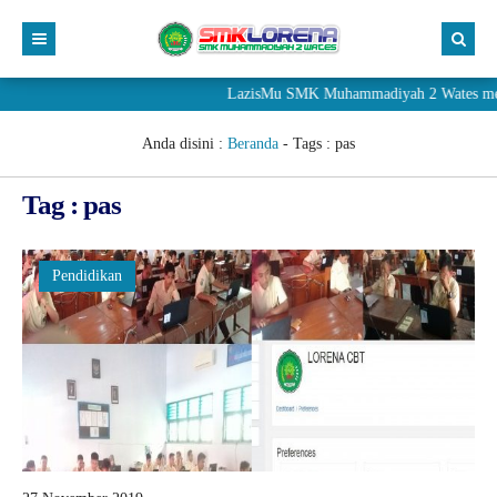
LazisMu SMK Muhammadiyah 2 Wates meneri
Anda disini :
Beranda
- Tags :
pas
Tag : pas
Pendidikan