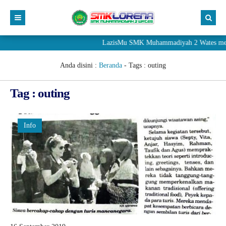
LazisMu SMK Muhammadiyah 2 Wates meneri
Anda disini :
Beranda
- Tags :
outing
Tag : outing
Info