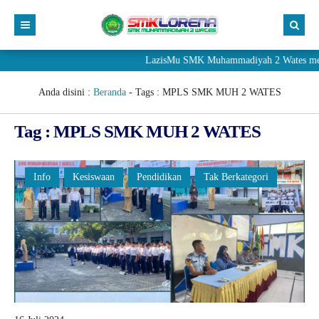
LazisMu SMK Muhammadiyah 2 Wates meneri
Anda disini :
Beranda
- Tags :
MPLS SMK MUH 2 WATES
Tag : MPLS SMK MUH 2 WATES
Info
Kesiswaan
Pendidikan
Tak Berkategori