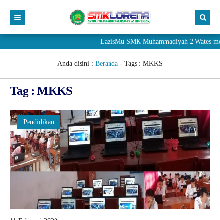
LazisMu SMK Muhammadiyah 2 Wates meneri
Anda disini :
Beranda
- Tags :
MKKS
Tag : MKKS
Pendidikan