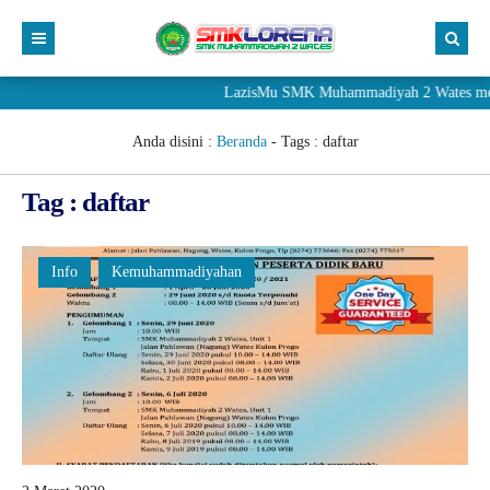
LazisMu SMK Muhammadiyah 2 Wates meneri
Anda disini :
Beranda
- Tags :
daftar
Tag : daftar
Info
Kemuhammadiyahan