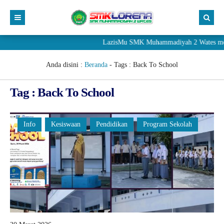
LazisMu SMK Muhammadiyah 2 Wates meneri
Anda disini :
Beranda
- Tags :
Back To School
Tag : Back To School
Info
Kesiswaan
Pendidikan
Program Sekolah