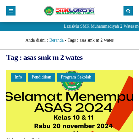
LazisMu SMK Muhammadiyah 2 Wates mener
Anda disini :
Beranda
- Tags :
asas smk m 2 wates
Tag : asas smk m 2 wates
Info
Pendidikan
Program Sekolah