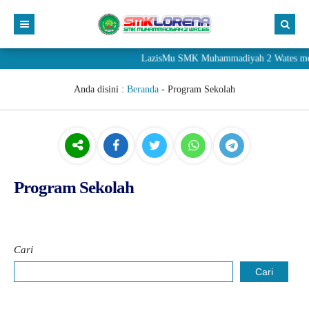
LazisMu SMK Muhammadiyah 2 Wates mener
Anda disini :
Beranda
-
Program Sekolah
Program Sekolah
Cari
Cari