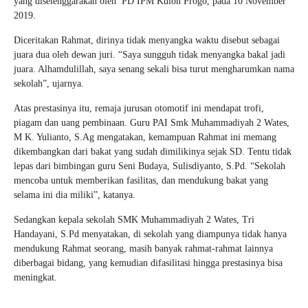
yang diselenggarakan oleh PD IPM Kulon Progo, pada 10 November
2019.
Diceritakan Rahmat, dirinya tidak menyangka waktu disebut sebagai
juara dua oleh dewan juri. “Saya sungguh tidak menyangka bakal jadi
juara. Alhamdulillah, saya senang sekali bisa turut mengharumkan nama
sekolah”, ujarnya.
Atas prestasinya itu, remaja jurusan otomotif ini mendapat trofi,
piagam dan uang pembinaan. Guru PAI Smk Muhammadiyah 2 Wates,
M K. Yulianto, S.Ag mengatakan, kemampuan Rahmat ini memang
dikembangkan dari bakat yang sudah dimilikinya sejak SD. Tentu tidak
lepas dari bimbingan guru Seni Budaya, Sulisdiyanto, S.Pd. “Sekolah
mencoba untuk memberikan fasilitas, dan mendukung bakat yang
selama ini dia miliki”, katanya.
Sedangkan kepala sekolah SMK Muhammadiyah 2 Wates, Tri
Handayani, S.Pd menyatakan, di sekolah yang diampunya tidak hanya
mendukung Rahmat seorang, masih banyak rahmat-rahmat lainnya
diberbagai bidang, yang kemudian difasilitasi hingga prestasinya bisa
meningkat.