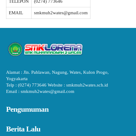
TELEPON
(0274) 773646
EMAIL
smkmuh2wates@gmail.com
Alamat : Jln. Pahlawan, Nagung, Wates, Kulon Progo,
Yogyakarta
Telp : (0274) 773646 Website : smkmuh2wates.sch.id
Email : smkmuh2wates@gmail.com
Pengumuman
Berita Lalu