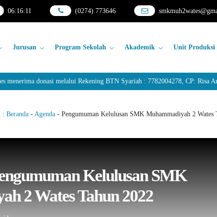
06
:
16
:
11
(0274) 773646
smkmuh2wates@gma
Jurusan
Program Sekolah
Akademik
Unit Produksi
nerima donasi melalui Rekening BTN Syariah : 7782004278, CP: Risa Anda
i :
Beranda
-
Agenda
-
Pengumuman Kelulusan SMK Muhammadiyah 2 Wates 
engumuman Kelulusan SMK
h 2 Wates Tahun 2022