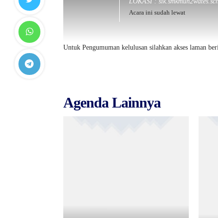
LOKASI : sik.smkmuh2wates.sch
Acara ini sudah lewat
Untuk Pengumuman kelulusan silahkan akses laman ber
Agenda Lainnya