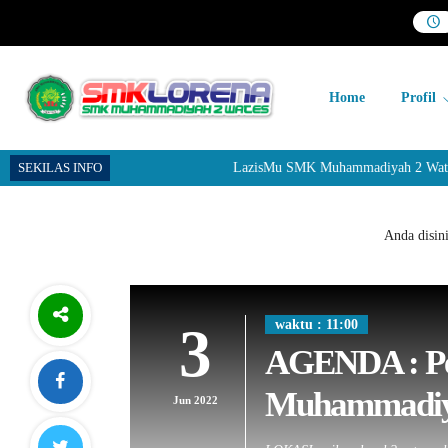
Home
Profil
SEKILAS INFO
LazisMu SMK Muhammadiyah 2 Wates me
Anda disin
waktu : 11:00
3
AGENDA : P
Muhammadiya
Jun 2022