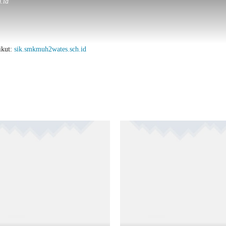
.id
ikut:
sik.smkmuh2wates.sch.id