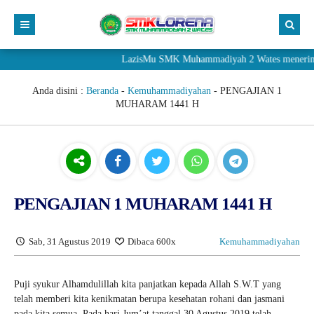
LazisMu SMK Muhammadiyah 2 Wates menerima donasi
Anda disini :
Beranda
-
Kemuhammadiyahan
-
PENGAJIAN 1
MUHARAM 1441 H
PENGAJIAN 1 MUHARAM 1441 H
Sab, 31 Agustus 2019
Dibaca 600x
Kemuhammadiyahan
Puji syukur Alhamdulillah kita panjatkan kepada Allah S.W.T yang
telah memberi kita kenikmatan berupa kesehatan rohani dan jasmani
pada kita semua. Pada hari Jum’at tanggal 30 Agustus 2019 telah