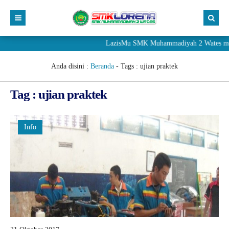
LazisMu SMK Muhammadiyah 2 Wates mener
Anda disini :
Beranda
- Tags :
ujian praktek
Tag : ujian praktek
Info