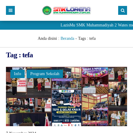
LazisMu SMK Muhammadiyah 2 Wates meneri
Anda disini :
Beranda
- Tags :
tefa
Tag : tefa
Info
Program Sekolah