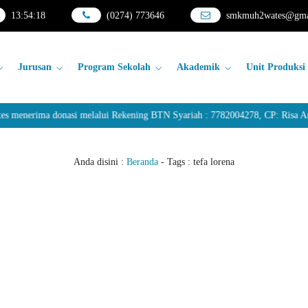
13
:
54
:
18
(0274) 773646
smkmuh2wates@gma
Jurusan
Program Sekolah
Akademik
Unit Produksi
nerima donasi melalui Rekening BTN Syariah : 7782004278, CP: Risa Anda
Anda disini :
Beranda
- Tags :
tefa lorena