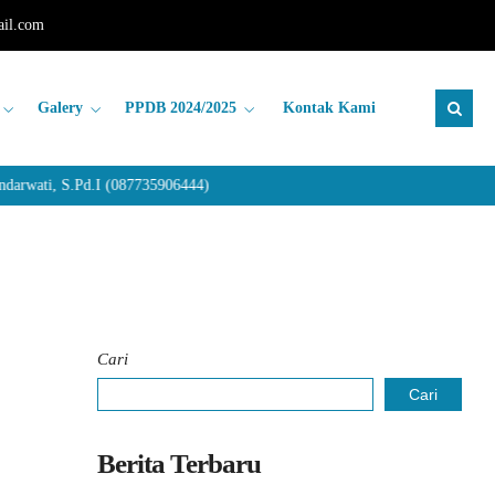
il.com
Galery
PPDB 2024/2025
Kontak Kami
rwati, S.Pd.I (087735906444)
Cari
Cari
Berita Terbaru