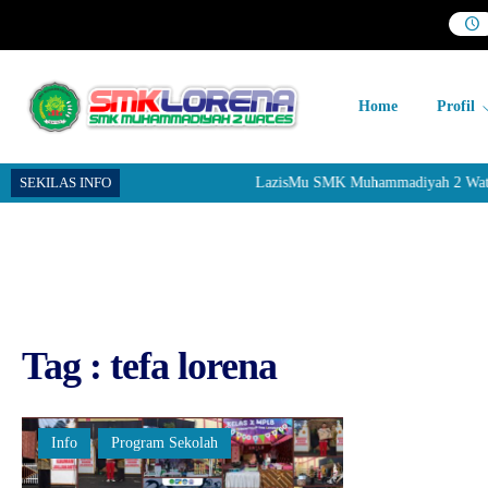
Home
Profil
SEKILAS INFO
LazisMu SMK Muhammadiyah 2 Wates me
Tag : tefa lorena
Info
Program Sekolah