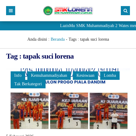
LazisMu SMK Muhammadiyah 2 Wates menerim
Anda disini :
Beranda
- Tags :
tapak suci lorena
Tag : tapak suci lorena
Info
Kemuhammadiyahan
Kesiswaan
Lomba
Tak Berkategori