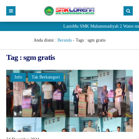
LazisMu SMK Muhammadiyah 2 Wates meneri
Anda disini :
Beranda
- Tags :
sgm gratis
Tag : sgm gratis
Info
Tak Berkategori