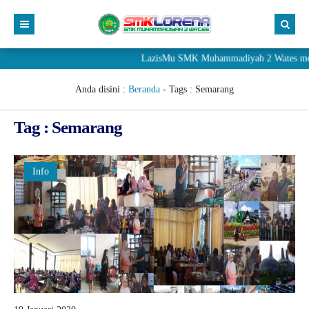
LazisMu SMK Muhammadiyah 2 Wates meneri
Anda disini :
Beranda
- Tags :
Semarang
Tag : Semarang
Info