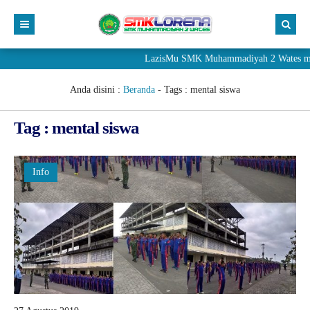
LazisMu SMK Muhammadiyah 2 Wates mener
Anda disini :
Beranda
- Tags :
mental siswa
Tag : mental siswa
Info