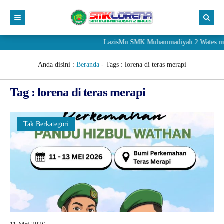
LazisMu SMK Muhammadiyah 2 Wates mener
Anda disini :
Beranda
- Tags :
lorena di teras merapi
Tag : lorena di teras merapi
Tak Berkategori