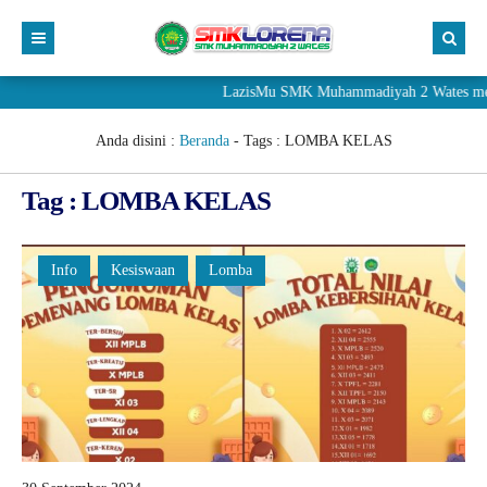
LazisMu SMK Muhammadiyah 2 Wates meneri
Anda disini :
Beranda
- Tags :
LOMBA KELAS
Tag : LOMBA KELAS
Info
Kesiswaan
Lomba