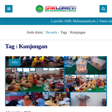
LazisMu SMK Muhammadiyah 2 Wates meneri
Anda disini :
Beranda
- Tags :
Kunjungan
Tag : Kunjungan
Info