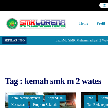
Home
Profil
SEKILAS INFO
LazisMu SMK Muhammadiyah 2 Wates me
Tag : kemah smk m 2 wates
Kemuhammadiyahan
Kepanduan
Info
Kemu
Kesiswaan
Program Sekolah
Tak Berkategor