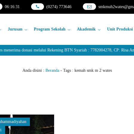
06
:
16
:
31
(0274) 773646
smkmuh2wates@gma
Jurusan
Program Sekolah
Akademik
Unit Produksi
nerima donasi melalui Rekening BTN Syariah : 7782004278, CP: Risa Anda
Anda disini :
Beranda
- Tags :
kemah smk m 2 wates
hammadiyahan
i