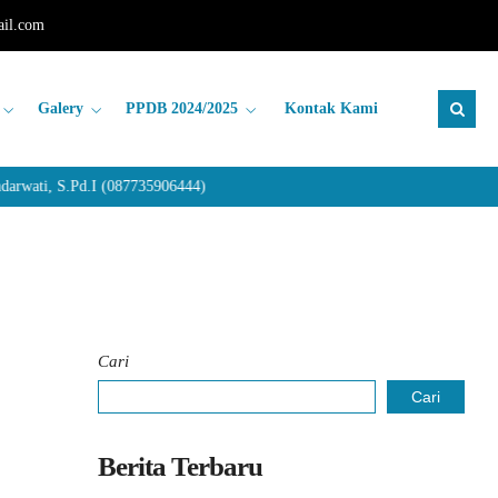
il.com
Galery
PPDB 2024/2025
Kontak Kami
rwati, S.Pd.I (087735906444)
Cari
Cari
Berita Terbaru