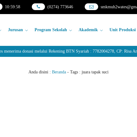
10
:
59
:
58
(0274) 773646
smkmuh2wates@gma
Jurusan
Program Sekolah
Akademik
Unit Produksi
nerima donasi melalui Rekening BTN Syariah : 7782004278, CP: Risa Anda
Anda disini :
Beranda
- Tags :
juara tapak suci