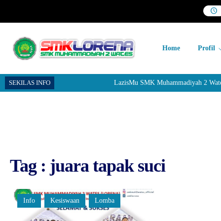
Home
Profil
SEKILAS INFO
LazisMu SMK Muhammadiyah 2 Wates me
Tag : juara tapak suci
Info
Kesiswaan
Lomba