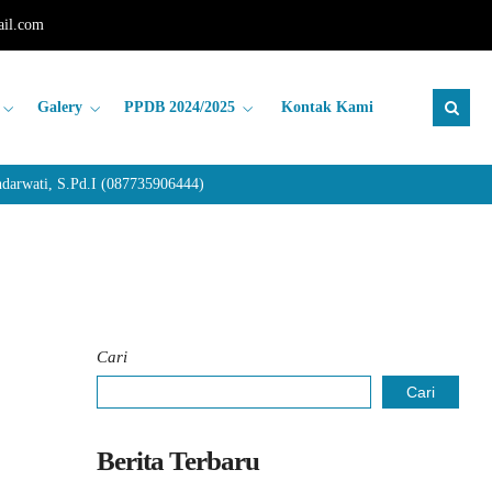
il.com
Galery
PPDB 2024/2025
Kontak Kami
rwati, S.Pd.I (087735906444)
Cari
Cari
Berita Terbaru