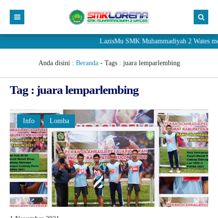
LazisMu SMK Muhammadiyah 2 Wates meneri
Anda disini :
Beranda
- Tags :
juara lemparlembing
Tag : juara lemparlembing
Info
Lomba