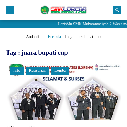
LazisMu SMK Muhammadiyah 2 Wates mener
Anda disini :
Beranda
- Tags :
juara bupati cup
Tag : juara bupati cup
Info
Kesiswaan
Lomba