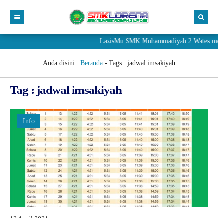
LazisMu SMK Muhammadiyah 2 Wates meneri
Anda disini :
Beranda
- Tags :
jadwal imsakiyah
Tag : jadwal imsakiyah
Info