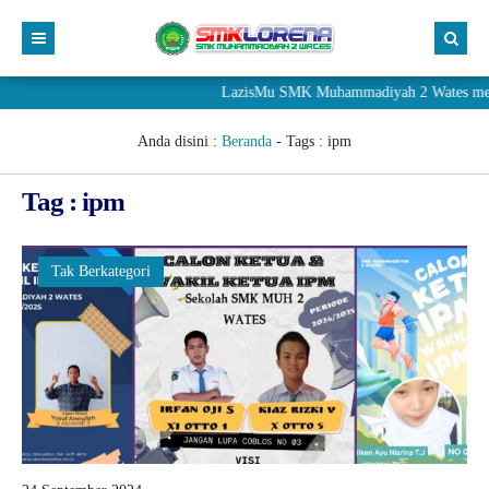
LazisMu SMK Muhammadiyah 2 Wates menerim
Anda disini :
Beranda
- Tags :
ipm
Tag : ipm
Tak Berkategori