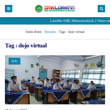
LazisMu SMK Muhammadiyah 2 Wates meneri
Anda disini :
Beranda
- Tags :
dojo virtual
Tag : dojo virtual
Info