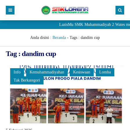
LazisMu SMK Muhammadiyah 2 Wates meneri
Anda disini :
Beranda
- Tags :
dandim cup
Tag : dandim cup
Info
Kemuhammadiyahan
Kesiswaan
Lomba
Tak Berkategori