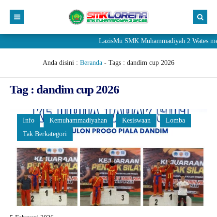
LazisMu SMK Muhammadiyah 2 Wates meneri
Anda disini :
Beranda
- Tags :
dandim cup 2026
Tag : dandim cup 2026
Info
Kemuhammadiyahan
Kesiswaan
Lomba
Tak Berkategori