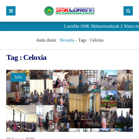
LazisMu SMK Muhammadiyah 2 Wates meneri
Anda disini :
Beranda
- Tags :
Celoxia
Tag : Celoxia
Info