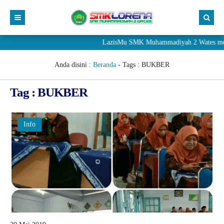
LazisMu SMK Muhammadiyah 2 Wates meneri
Anda disini :
Beranda
- Tags :
BUKBER
Tag : BUKBER
Info