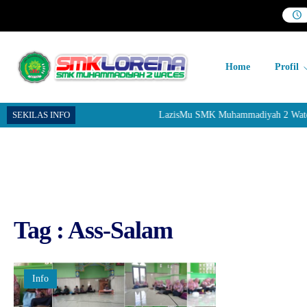
Home
Profil
SEKILAS INFO
LazisMu SMK Muhammadiyah 2 Wates me
Tag : Ass-Salam
Info