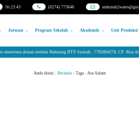
16
:
23
:
43
(0274) 773646
smkmuh2wates@gma
Jurusan
Program Sekolah
Akademik
Unit Produksi
nerima donasi melalui Rekening BTN Syariah : 7782004278, CP: Risa Anda
Anda disini :
Beranda
- Tags :
Ass-Salam