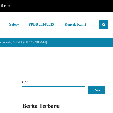
il.com
Galery
PPDB 2024/2025
Kontak Kami
rwati, S.Pd.I (087735906444)
Cari
Cari
Berita Terbaru