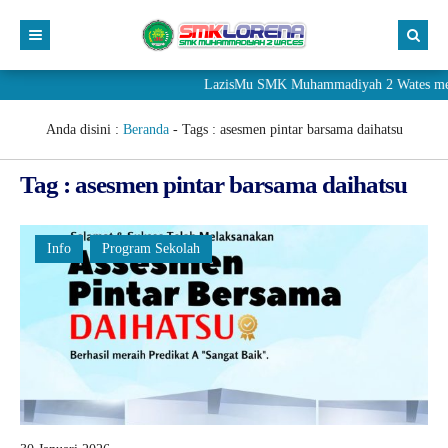
LazisMu SMK Muhammadiyah 2 Wates meneri
Anda disini :
Beranda
- Tags :
asesmen pintar barsama daihatsu
Tag : asesmen pintar barsama daihatsu
Info
Program Sekolah