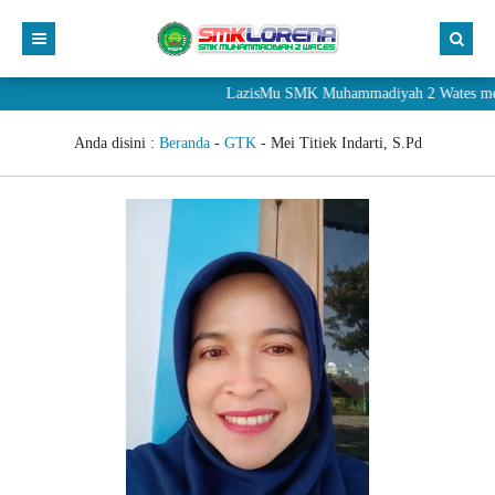
LazisMu SMK Muhammadiyah 2 Wates meneri
Anda disini :
Beranda
-
GTK
-
Mei Titiek Indarti, S.Pd