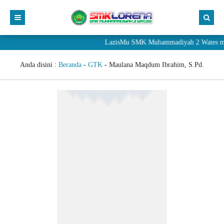
LazisMu SMK Muhammadiyah 2 Wates mener
Anda disini :
Beranda
-
GTK
-
Maulana Maqdum Ibrahim, S.Pd.