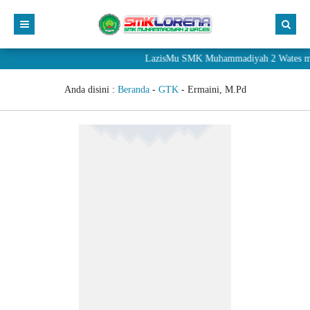
LazisMu SMK Muhammadiyah 2 Wates mener
Anda disini :
Beranda
-
GTK
-
Ermaini, M.Pd