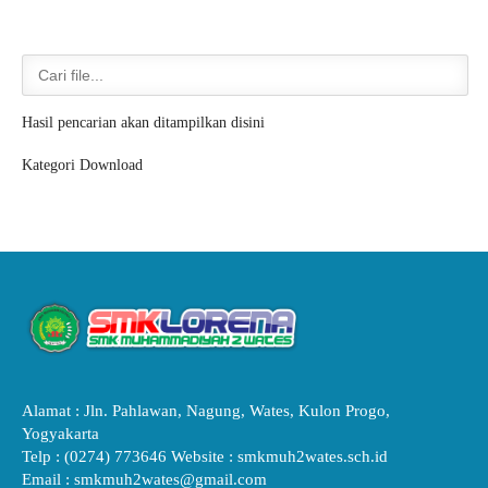
Hasil pencarian akan ditampilkan disini
Kategori Download
Alamat : Jln. Pahlawan, Nagung, Wates, Kulon Progo,
Yogyakarta
Telp : (0274) 773646 Website : smkmuh2wates.sch.id
Email : smkmuh2wates@gmail.com